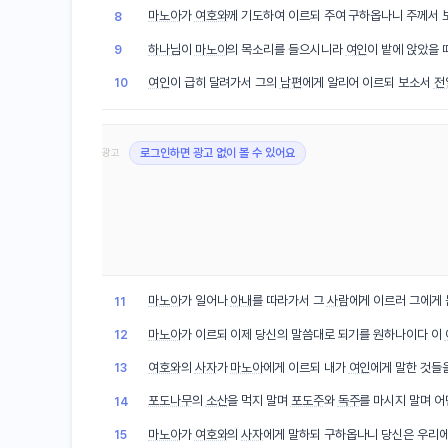
마노아
가
여호와
께 기도하여 이르되 주여 구하옵나니 주께서
8
하나님
이
마노아
의 목소리를 들으시니라
여인
이 밭에 앉았을
9
여인
이 급히 달려가서 그의
남편
에게 알리어 이르되 보소서
전
10
광고
로그인하면 광고 없이 볼 수 있어요
마노아
가 일어나
아내
를 따라가서 그
사람
에게 이르러 그에게 
11
마노아
가 이르되 이제 당신의 말씀대로 되기를 원하나이다 이
12
여호와
의
사자
가
마노아
에게 이르되 내가
여인
에게 말한 것들
13
포도나무
의
소산
을 먹지 말며
포도주
와
독주
를 마시지 말며 어
14
마노아
가
여호와
의
사자
에게 말하되 구하옵나니 당신은 우리
15