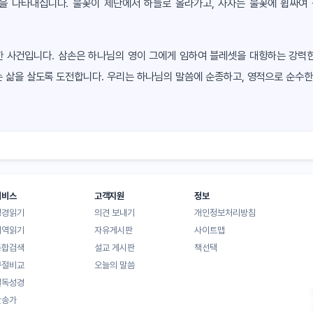
을 나타내십니다. 불꽃이 제단에서 하늘로 올라가고, 사자는 불꽃에 휩싸여 
 사건입니다. 삼손은 하나님의 영이 그에게 임하여 블레셋을 대항하는 강력
 삶을 살도록 도전합니다. 우리는 하나님의 말씀에 순종하고, 영적으로 순수한
서비스
고객지원
정보
성경읽기
의견 보내기
개인정보처리방침
대역읽기
자유게시판
사이트맵
통합검색
설교 게시판
책선택
구절비교
오늘의 말씀
일독성경
찬송가