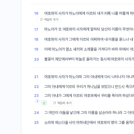
여호와
의
사자
가
마노아
에게 이르되 네가
비록
나를 머물게
하
16
📑 책갈피 추가
마노아
가 또
여호와
의
사자
에게 말하되 당신의 이름이 무엇이
17
여호와
의
사자
가 그에게 이르되
어찌하여
내 이름을 묻느냐 내
18
이에
마노아
가
염소
새끼
와
소제물
을 가져다가 바위 위에서
여
19
불꽃
이
제단
에서부터
하늘
로 올라가는
동시
에
여호와
의
사자
20
여호와
의
사자
가
마노아
와 그의
아내
에게 다시 나타나지 아니
21
그의
아내
에게 이르되 우리가
하나님
을 보았으니
반드시
죽으리
22
그의
아내
가 그에게 이르되 여호와께서 우리를 죽이려 하셨더
23
†
📑 책갈피 추가
원
그
여인
이
아들
을 낳으매 그의 이름을 삼손이라 하니라 그
아이
24
소라
와
에스다올
사이
마하네단
에서
여호와
의 영이 그를 움
25