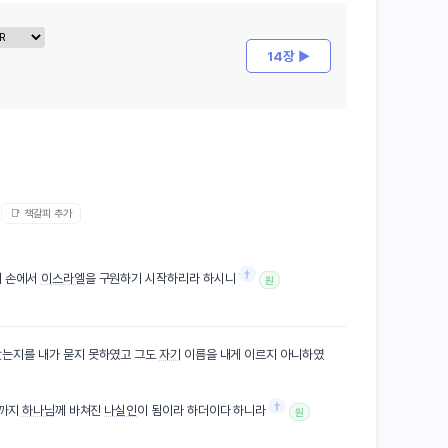
14장 ▶
📑 책갈피 추가
†
의 손에서
이스라엘
을 구원하기 시작하리라 하시니
원
는지를 내가 묻지 못하였고 그도
자기
이름을 내게 이르지 아니하였
†
날까지
하나님
께 바쳐진
나실인
이 됨이라 하더이다 하니라
원