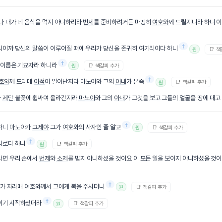
나
내가 네
음식
을 먹지 아니하리라
번제
를 준비하려거든 마땅히
여호와
께 드릴지니라 하니 
†
니이까 당신의
말씀
이 이루어질 때에 우리가 당신을 존귀히 여기리이다 하니
📑 
원
†
 이름은 기묘자라 하니라
📑 책갈피 추가
원
†
호와
께 드리매
이적
이 일어난지라
마노아
와 그의
아내
가 본즉
📑 책갈피 추가
원
가
제단
불꽃
에 휩싸여 올라간지라
마노아
와 그의
아내
가 그것을
보고
그들의
얼굴
을 땅에 대고
†
하니
마노아
가
그제야
그가
여호와
의
사자
인 줄 알고
📑 책갈피 추가
원
†
로다 하니
📑 책갈피 추가
원
라면 우리 손에서
번제
와
소제
를 받지 아니하셨을 것이요 이 모든 일을 보이지 아니하셨을 것
†
가 자라매 여호와께서 그에게 복을 주시더니
📑 책갈피 추가
원
†
직이기 시작하셨더라
📑 책갈피 추가
원