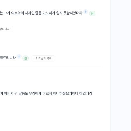
†
이는 그가
여호와
의
사자
인 줄을
마노아
가 알지 못함이었더라
원
책갈피 추가
†
 엎드리니라
📑 책갈피 추가
원
이며 이제 이런
말씀
도 우리에게 이르지 아니하셨으리이다 하였더라