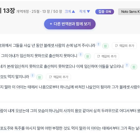
 13장
개역개정 · 25절 · 13 장 / 50 장
크게 ▲
작게 ▼
집중 ON
＋ 다른 번역본과 함께 보기
†
호와
께서 그들을 사십 년
동안
블레셋
사람
의 손에 넘겨 주시니라
📑 책갈피 추가
원
†
 그의
아내
가 임신하지 못하므로 출산하지 못하더니
📑 책갈피 추가
원
†
 네가
본래
임신하지 못하므로 출산하지 못하였으나 이제 임신하여
아들
을 낳으리니
원
†
 것도 먹지 말지니라
📑 책갈피 추가
원
대지
말라
이
아이
는 태에서 나옴으로부터
하나님
께 바쳐진
나실인
이 됨이라 그가
블레셋
사람
람
이 내게 오셨는데 그의 모습이
하나님
의
사자
의
용모
같아서 심히 두려우므로 어디서부터 왔
포도주
와
독주
를 마시지 말며 어떤 부정한 것도 먹지
말라
이
아이
는 태에서부터 그가 죽는 