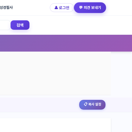
성경필사
👤 로그인
💬 의견 보내기
검색
📋 복사 설정