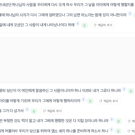
 보내셨던
하나님
의
사람
을 우리에게 다시 오게 하사 우리가 그 낳을
아이
에게 어떻게 행할지를
†
 때에
하나님
의
사자
가 다시 그에게 임하였으나 그의
남편
마노아
는
함께
있지 아니한지라
†
일
에 내게 오셨던 그
사람
이 내게 나타났나이다 하매
📑 책갈피 추가
원
†
묻되 당신이 이
여인
에게 말씀하신 그
사람
이니이까 하니 이르되 내가 그로다 하니라
원
†
아이
를 어떻게 기르며 우리가 그에게 어떻게 행하리이까
📑 책갈피 추가
원
†
을 그가 다 삼가서
📑 책갈피 추가
원
†
떤 부정한 것도 먹지
말고
내가 그에게 명령한 것은 다 지킬 것이니라 하니라
📑 
원
†
에게 머물러서 우리가 당신을 위하여
염소
새끼
하나
를 준비하게 하소서 하니
📑 
원