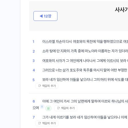
사사기
◀ 12장
이스라엘
자손
이 다시
여호와
의
목전
에 악을 행하였으므로
여
1
소라
땅에 단
지파
의
가족
중에 마노아라 이름하는 자가 있더라
2
여호와
의
사자
가 그
여인
에게 나타나서 그에게
이르시되
보라
3
그러므로
너는
삼가
포도주
와
독주
를 마시지 말며 어떤 부정한
4
보라 네가 임신하여
아들
을 낳으리니 그의
머리
위에 삭도를 
5
📑 책갈피 추가
이에 그
여인
이 가서 그의
남편
에게 말하여 이르되
하나님
의
사
6
†
으며
📑 책갈피 추가
원
그가 내게 이르기를 보라 네가 임신하여
아들
을 낳으리니 이제
7
📑 책갈피 추가