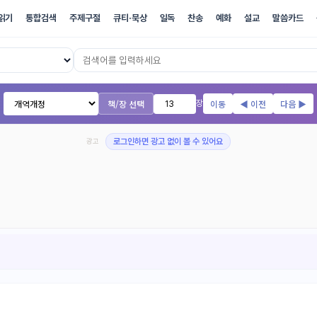
읽기
통합검색
주제구절
큐티·묵상
일독
찬송
예화
설교
말씀카드
17개 번역본 온라인 성경
책/장 선택
이동
◀ 이전
다음 ▶
장
광고
로그인하면 광고 없이 볼 수 있어요