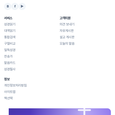
B
f
▶
서비스
고객지원
성경읽기
의견 보내기
대역읽기
자유게시판
통합검색
설교 게시판
구절비교
오늘의 말씀
일독성경
찬송가
말씀카드
성경필사
정보
개인정보처리방침
사이트맵
책선택