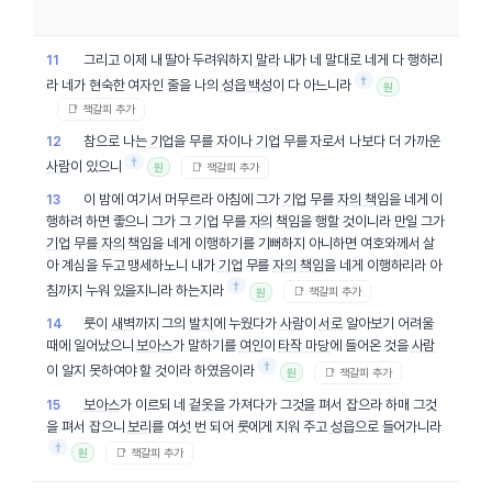
그리고 이제 내 딸아 두려워하지
말라
내가 네 말대로 네게 다 행하리
11
†
라 네가 현숙한 여자인 줄을 나의
성읍
백성
이 다 아느니라
원
📑 책갈피 추가
참으로 나는
기업
을 무를 자이나
기업
무를 자로서 나보다 더 가까운
12
†
사람
이 있으니
📑 책갈피 추가
원
이 밤에 여기서 머무르라 아침에 그가
기업
무를
자의
책임
을 네게 이
13
행하려 하면 좋으니 그가 그
기업
무를
자의
책임
을 행할 것이니라
만일
그가
기업
무를
자의
책임
을 네게 이행하기를 기뻐하지 아니하면 여호와께서 살
아 계심을 두고 맹세하노니 내가
기업
무를
자의
책임
을 네게 이행하리라 아
†
침까지 누워 있을지니라 하는지라
📑 책갈피 추가
원
룻이
새벽
까지 그의
발치
에 누웠다가
사람
이
서로
알아보기 어려울
14
때에 일어났으니
보아스
가 말하기를
여인
이
타작
마당
에 들어온 것을
사람
†
이 알지 못하여야 할 것이라 하였음이라
📑 책갈피 추가
원
보아스
가 이르되 네
겉옷
을 가져다가 그것을 펴서 잡으라 하매 그것
15
을 펴서 잡으니
보리
를 여섯 번 되어 룻에게 지워 주고
성읍
으로 들어가니라
†
📑 책갈피 추가
원