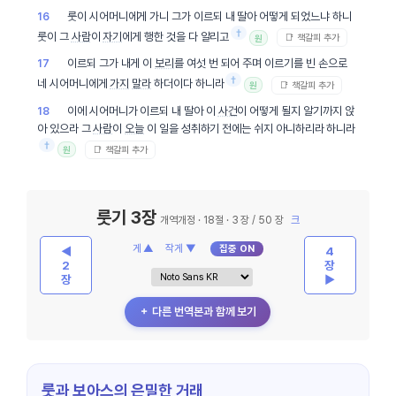
룻이 시어머니에게 가니 그가 이르되 내 딸아 어떻게 되었느냐 하니
16
†
룻이 그
사람
이
자기
에게 행한 것을 다 알리고
📑 책갈피 추가
원
이르되 그가 내게 이
보리
를 여섯 번 되어 주며 이르기를 빈 손으로
17
†
네 시어머니에게
가지
말라
하더이다 하니라
📑 책갈피 추가
원
이에 시어머니가 이르되 내 딸아 이
사건
이 어떻게 될지 알기까지 앉
18
아 있으라 그
사람
이
오늘
이 일을 성취하기 전에는 쉬지 아니하리라 하니라
†
📑 책갈피 추가
원
룻기 3장
개역개정 · 18절 · 3 장 / 50 장
크
게 ▲
작게 ▼
집중 ON
◀
4
2
장
장
▶
＋ 다른 번역본과 함께 보기
룻과 보아스의 은밀한 거래