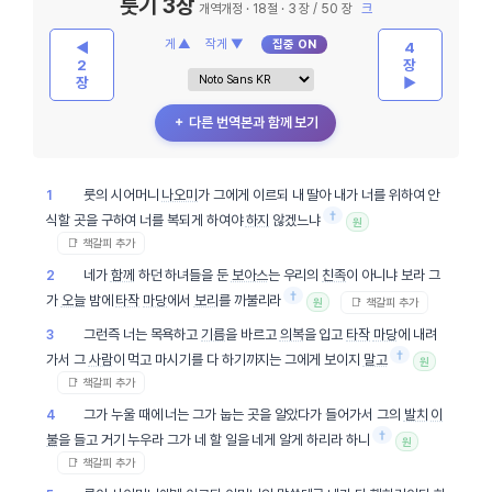
룻기 3장
개역개정 · 18절 · 3 장 / 50 장
크
게 ▲
작게 ▼
집중 ON
◀
4
2
장
장
▶
＋ 다른 번역본과 함께 보기
룻의 시어머니
나오미
가 그에게 이르되 내 딸아 내가 너를 위하여 안
1
†
식할 곳을 구하여 너를 복되게 하여야
하지
않겠느냐
원
📑 책갈피 추가
네가
함께
하던 하녀들을 둔
보아스
는 우리의
친족
이 아니냐 보라 그
2
†
가
오늘
밤에
타작
마당
에서
보리
를 까불리라
📑 책갈피 추가
원
그런즉 너는 목욕하고
기름
을 바르고
의복
을 입고
타작
마당
에 내려
3
†
가서 그
사람
이 먹고 마시기를 다 하기까지는 그에게 보이지
말고
원
📑 책갈피 추가
그가 누울 때에 너는 그가 눕는 곳을 알았다가 들어가서 그의
발치
이
4
†
불
을 들고 거기 누우라 그가 네 할 일을 네게 알게 하리라 하니
원
📑 책갈피 추가