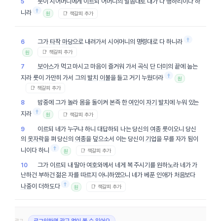
룻이 시어머니에게 이르되 어머니의 말씀대로 내가 다 행하리이다 하
5
†
니라
📑 책갈피 추가
원
†
그가
타작
마당
으로 내려가서 시어머니의 명령대로 다 하니라
6
📑 책갈피 추가
원
보아스
가 먹고 마시고 마음이 즐거워 가서
곡식
단
더미
의 끝에 눕는
7
†
지라 룻이 가만히 가서 그의
발치
이불
을 들고 거기 누웠더라
원
📑 책갈피 추가
밤중에 그가 놀라 몸을 돌이켜 본즉 한
여인
이
자기
발치
에 누워 있는
8
†
지라
📑 책갈피 추가
원
이르되 네가 누구냐 하니 대답하되 나는 당신의
여종
룻이오니 당신
9
의
옷자락
을 펴 당신의
여종
을 덮으소서 이는 당신이
기업
을 무를 자가 됨이
†
니이다 하니
📑 책갈피 추가
원
그가 이르되 내 딸아 여호와께서 네게 복 주시기를 원하노라 네가 가
10
난하건 부하건 젊은 자를 따르지 아니하였으니 네가 베푼
인애
가 처음보다
†
나중
이 더하도다
📑 책갈피 추가
원
광고