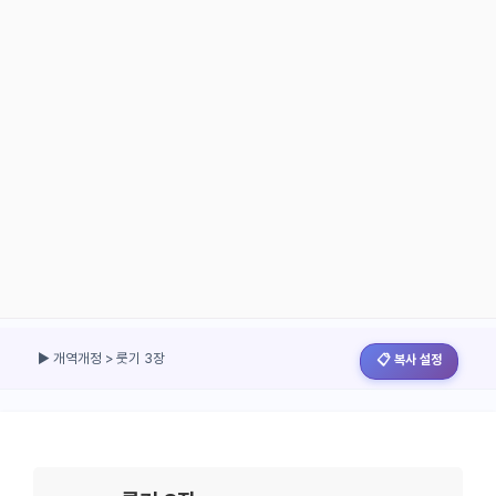
▶ 개역개정 > 룻기 3장
📋 복사 설정