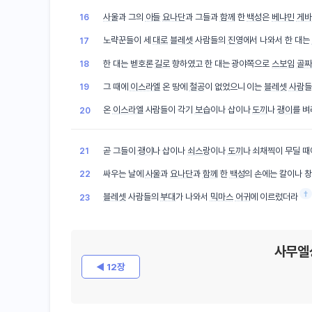
사울
과 그의
아들
요나단
과 그들과
함께
한
백성
은
베냐민
게바
16
노략꾼들이 세
대로
블레셋
사람들의
진영
에서 나와서 한 대는
17
한 대는 벧호론
길로
향하였고 한 대는 광야쪽으로
스보임
골짜
18
그 때에
이스라엘
온 땅에
철공
이 없었으니 이는
블레셋
사람
들
19
온
이스라엘
사람들이 각기
보습
이나 삽이나
도끼
나
괭이
를 
20
곧 그들이
괭이
나 삽이나
쇠스랑
이나
도끼
나 쇠채찍이 무딜 
21
싸우는 날에
사울
과
요나단
과
함께
한
백성
의 손에는 칼이나 
22
†
블레셋
사람들의
부대
가 나와서
믹마스
어귀
에 이르렀더라
23
사무엘
◀ 12장