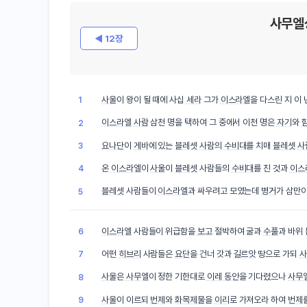
사무엘
◀ 12장
사울
이 왕이 될 때에 사십
세라
그가
이스라엘
을 다스린 지 이 
1
이스라엘
사람
삼천 명을 택하여 그 중에서 이천 명은
자기
와
2
요나단
이
게바
에 있는
블레셋
사람
의
수비대
를 치매
블레셋
사
3
온
이스라엘
이
사울
이
블레셋
사람들의
수비대
를 친 것과
이스
4
블레셋
사람들이
이스라엘
과 싸우려고 모였는데
병거
가 삼만
5
이스라엘
사람들이 위급함을
보고
절박하여 굴과
수풀
과 바위
6
어떤
히브리
사람들은
요단
을 건너 갓과
길르앗
땅으로 가되
사
7
사울
은
사무엘
이 정한 기한대로
이레
동안
을 기다렸으나
사무
8
사울
이 이르되
번제
와
화목제물
을
이리
로 가져오라 하여
번제
9