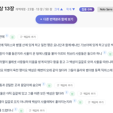
상 13장
개역개정 · 23절 · 13 장 / 50 장
크게 ▲
작게 ▼
집중 ON
＋ 다른 번역본과 함께 보기
†
년에
📑 책갈피 추가
원
함께
믹마스
와
벧엘
산에 있게 하고 일천 명은
요나단
과
함께
베냐민
기브아
에 있게 하고 남은
†
람
이 이를 들은지라
사울
이 온 땅에
나팔
을 불어 이르되
히브리
사람
들은 들으라 하니
원
라엘
이
블레셋
사람들의
미움
을 받게 되었다 함을 듣고 그
백성
이
길갈
로 모여
사울
을 따르니
이요
마병
이 육천 명이요
백성
은
해변
의
모래
같이 많더라 그들이 올라와
벧아웬
동쪽
믹마스
에
†
 틈과 은밀한 곳과
웅덩이
에 숨으며
📑 책갈피 추가
원
†
울
은 아직
길갈
에 있고 그를 따른 모든
백성
은 떨더라
📑 책갈피 추가
원
†
엘
이
길갈
로
오지
아니하매
백성
이
사울
에게서 흩어지는지라
📑 책갈피 추가
원
†
를 드렸더니
📑 책갈피 추가
원