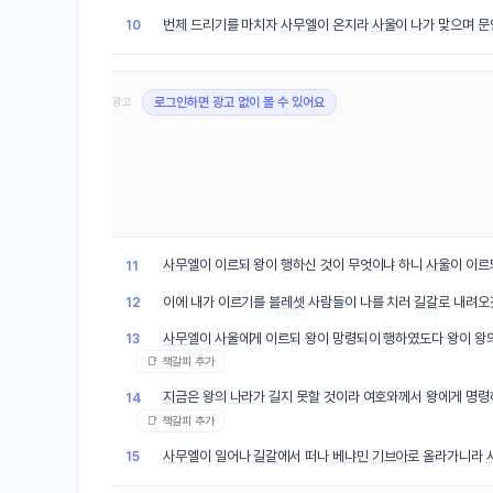
번제
드리기를 마치자
사무엘
이 온지라
사울
이 나가 맞으며 
10
광고
로그인하면 광고 없이 볼 수 있어요
사무엘
이 이르되 왕이 행하신 것이 무엇이냐 하니
사울
이 이
11
이에 내가 이르기를
블레셋
사람들이 나를 치러
길갈
로 내려오
12
사무엘
이
사울
에게 이르되 왕이 망령되이 행하였도다 왕이 왕
13
📑 책갈피 추가
지금
은 왕의
나라
가 길지 못할 것이라 여호와께서 왕에게 명
14
📑 책갈피 추가
사무엘
이 일어나
길갈
에서 떠나
베냐민
기브아
로 올라가니라
15