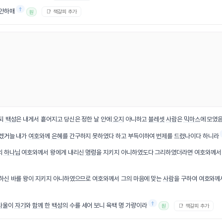
†
문안하매
📑 책갈피 추가
원
르되
백성
은 내게서 흩어지고 당신은 정한 날 안에
오지
아니하고
블레셋
사람
은
믹마스
에 모였
겠거늘 내가
여호와
께
은혜
를 간구하지 못하였다 하고 부득이하여
번제
를 드렸나이다 하니라
의
하나님
여호와께서 왕에게 내리신
명령
을 지키지 아니하였도다 그리하였더라면 여호와께
령하신 바를 왕이 지키지 아니하였으므로 여호와께서 그의 마음에 맞는
사람
을 구하여 여호와께
†
사울
이
자기
와
함께
한
백성
의 수를 세어 보니 육백 명 가량이라
📑 책갈피 추가
원