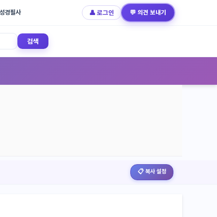
성경필사
👤 로그인
💬 의견 보내기
검색
📋 복사 설정