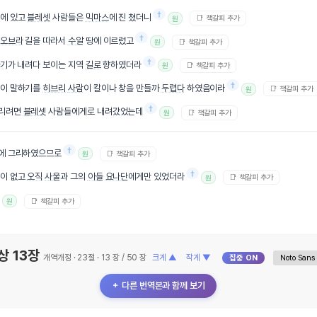
†
에 있고
블레셋
사람들은
믹마스
에 진 쳤더니
📑 책갈피 추가
원
†
오브라
길을 따라서
수알
땅에 이르렀고
📑 책갈피 추가
원
†
기
가 내려다 보이는 지역
길로
향하였더라
📑 책갈피 추가
원
†
이 말하기를
히브리
사람
이 칼이나 창을 만들까
두렵다
하였음이라
📑 책갈피 추가
원
†
벼리려면
블레셋
사람들에게로 내려갔었는데
📑 책갈피 추가
원
†
때에 그리하였으므로
📑 책갈피 추가
원
†
창이 없고
오직
사울
과 그의
아들
요나단
에게만 있었더라
📑 책갈피 추가
원
📑 책갈피 추가
원
상 13장
개역개정 · 23절 · 13 장 / 50 장
크게 ▲
작게 ▼
집중 ON
＋ 다른 번역본과 함께 보기