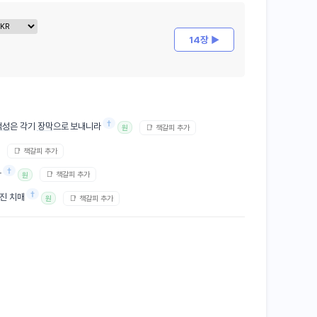
14장 ▶
†
백성
은 각기
장막
으로 보내니라
📑 책갈피 추가
원
📑 책갈피 추가
†
라
📑 책갈피 추가
원
†
 진 치매
📑 책갈피 추가
원