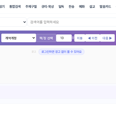
읽기
통합검색
주제구절
큐티·묵상
일독
찬송
예화
설교
말씀카드
17개 번역본 온라인 성경
책/장 선택
이동
◀ 이전
다음 ▶
장
광고
로그인하면 광고 없이 볼 수 있어요