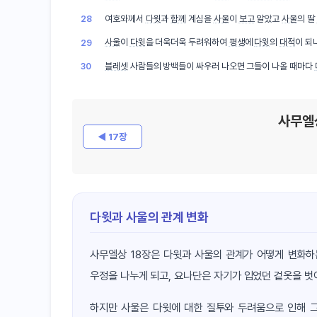
여호와께서
다윗
과
함께
계심을
사울
이
보고
알았고
사울
의 딸
28
사울
이
다윗
을 더욱더욱 두려워하여
평생
에
다윗
의
대적
이 되
29
블레셋
사람들의 방백들이 싸우러 나오면 그들이 나올 때마다
30
사무엘
◀ 17장
다윗과 사울의 관계 변화
사무엘상 18장은 다윗과 사울의 관계가 어떻게 변화하
우정을 나누게 되고, 요나단은 자기가 입었던 겉옷을 벗
하지만 사울은 다윗에 대한 질투와 두려움으로 인해 그