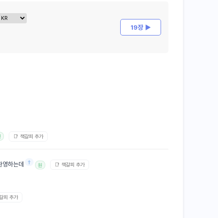
19장 ▶
📑 책갈피 추가
원
†
 환영하는데
📑 책갈피 추가
원
책갈피 추가