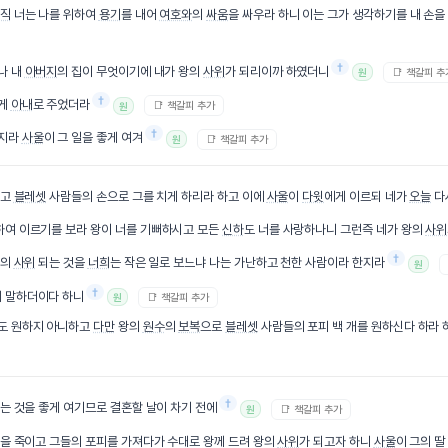
직
너는 나를 위하여
용기
를 내어
여호와
의
싸움
을 싸우라 하니 이는 그가 생각하기를 내 손을
†
나 내
아버지
의 집이 무엇이기에 내가 왕의
사위
가 되리이까 하였더니
📑 책갈피 추
원
†
게
아내
로 주었더라
📑 책갈피 추가
원
†
린지라
사울
이 그 일을 좋게 여겨
📑 책갈피 추가
원
하고
블레셋
사람들의 손으로 그를 치게 하리라 하고 이에
사울
이
다윗
에게 이르되 네가
오늘
다
하여 이르기를 보라 왕이 너를 기뻐하시고 모든
신하
도 너를 사랑하나니 그런즉 네가 왕의
사위
†
왕의
사위
되는 것을
너희
는 작은 일로 보느냐 나는 가난하고 천한 사람이라 한지라
원
†
 말하더이다 하니
📑 책갈피 추가
원
도 원하지 아니하고
다만
왕의
원수
의
보복
으로
블레셋
사람들의 포피 백 개를 원하신다 하라
†
는 것을 좋게 여기므로 결혼할 날이 차기 전에
📑 책갈피 추가
원
을 죽이고 그들의 포피를 가져다가 수대로 왕께 드려 왕의
사위
가 되고자 하니
사울
이 그의 