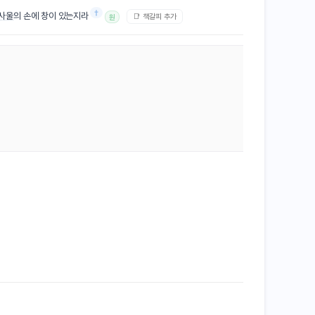
†
사울
의 손에 창이 있는지라
📑 책갈피 추가
원