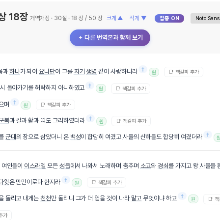
상 18장
개역개정 · 30절 · 18 장 / 50 장
크게 ▲
작게 ▼
집중 ON
＋ 다른 번역본과 함께 보기
†
음과
하나
가 되어
요나단
이 그를
자기
생명
같이 사랑하니라
📑 책갈피 추가
원
†
다시 돌아가기를 허락하지 아니하였고
📑 책갈피 추가
원
†
으며
📑 책갈피 추가
원
†
군복
과 칼과 활과 띠도 그리하였더라
📑 책갈피 추가
원
†
그를
군대
의 장으로 삼았더니 온
백성
이 합당히 여겼고
사울
의 신하들도 합당히 여겼더라
에 여인들이
이스라엘
모든
성읍
에서 나와서 노래하며 춤추며
소고
와
경쇠
를 가지고 왕
사울
을
†
다윗
은 만만이로다 한지라
📑 책갈피 추가
원
†
을 돌리고 내게는
천천
만 돌리니 그가 더 얻을 것이
나라
말고
무엇이냐 하고
📑 
원
 추가