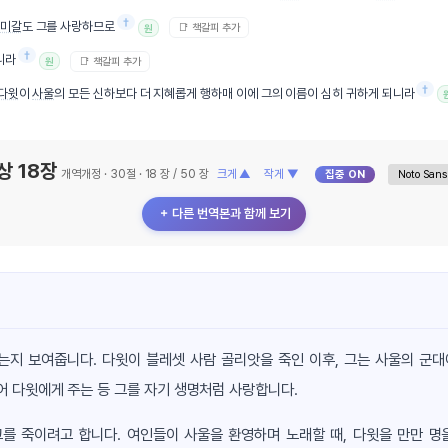
†
미갈
도 그를 사랑하므로
📑 책갈피 추가
원
†
니라
📑 책갈피 추가
원
†
다윗
이
사울
의 모든 신하보다 더 지혜롭게 행하매 이에 그의 이름이 심히 귀하게 되니라
상 18장
개역개정 · 30절 · 18 장 / 50 장
크게 ▲
작게 ▼
집중 ON
＋ 다른 번역본과 함께 보기
는지 보여줍니다. 다윗이 블레셋 사람 골리앗을 죽인 이후, 그는 사울의 군대
어 다윗에게 주는 등 그를 자기 생명처럼 사랑합니다.
를 죽이려고 합니다. 여인들이 사울을 환영하며 노래할 때, 다윗을 만만 명