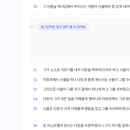
그
이튿날
하나님께서 부리시는
악령
이
사울
에게 힘 있게 내리
10
광고
로그인하면 광고 없이 볼 수 있어요
그가
스스로
이르기를 내가
다윗
을 벽에 박으리라 하고
사울
이
11
여호와께서
사울
을 떠나
다윗
과
함께
계시므로
사울
이 그를 
12
그러므로
사울
이 그를
자기
곁에서 떠나게 하고 그를
천부장
으
13
다윗
이 그의 모든 일을 지혜롭게 행하니라 여호와께서 그와
함
14
사울
은
다윗
이 크게 지혜롭게 행함을
보고
그를 두려워하였으
15
온
이스라엘
과
유다
는
다윗
을 사랑하였으니 그가 자기들 앞에
16