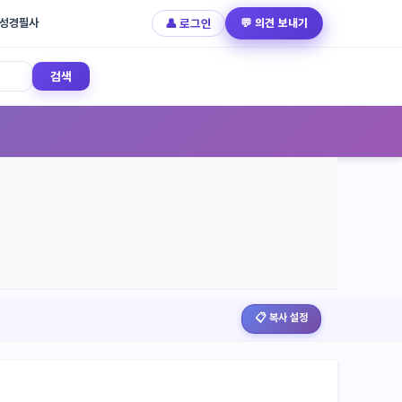
성경필사
👤 로그인
💬 의견 보내기
검색
📋 복사 설정