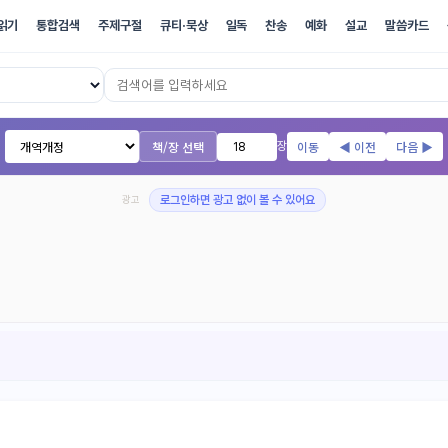
읽기
통합검색
주제구절
큐티·묵상
일독
찬송
예화
설교
말씀카드
17개 번역본 온라인 성경
책/장 선택
이동
◀ 이전
다음 ▶
장
광고
로그인하면 광고 없이 볼 수 있어요