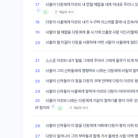
사울
이
다윗
에게 이르되 내
맏딸
메랍
을 네게
아내
로 주리니
오
17
†
📑 책갈피 추가
원
다윗
이
사울
에게 이르되 내가 누구며
이스라엘
중에 내
친속
이
18
사울
의 딸
메랍
을
다윗
에게 줄
시기
에
므홀랏
사람
아드리엘
에
19
사울
의 딸
미갈
이
다윗
을 사랑하매 어떤
사람
이
사울
에게 알
20
스스로
이르되 내가 딸을 그에게 주어서 그에게
올무
가 되게 
21
사울
이 그의
신하
들에게 명령하되
너희
는
다윗
에게 비밀히 말
22
사울
의 신하들이 이 말을
다윗
의 귀에 전하매
다윗
이 이르되 
23
사울
의 신하들이
사울
에게 말하여 이르되
다윗
이 이러이러하게
24
사울
이 이르되
너희
는
다윗
에게 이같이 말하기를 왕이
아무
것
25
†
라 함이라
📑 책갈피 추가
원
사울
의 신하들이 이 말을
다윗
에게 아뢰매
다윗
이 왕의
사위
되
26
다윗
이 일어나서 그의 부하들과
함께
가서
블레셋
사람
이백 명
27