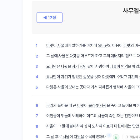
사무엘
◀ 17장
다윗
이
사울
에게 말하기를 마치매
요나단
의 마음이
다윗
의 마
1
그 날에
사울
은
다윗
을 머무르게 하고 그의
아버지
의 집으로 
2
요나단
은
다윗
을
자기
생명
같이 사랑하여
더불어
언약
을 맺었
3
요나단
이
자기
가 입었던
겉옷
을 벗어
다윗
에게 주었고
자기
의
4
다윗
은
사울
이 보내는 곳마다 가서 지혜롭게 행하매
사울
이 
5
무리
가 돌아올 때 곧
다윗
이
블레셋
사람
을 죽이고 돌아올 때
6
여인들이 뛰놀며 노래하여 이르되
사울
이 죽인 자는 천천이요
7
사울
이 그 말에 불쾌하여 심히 노하여 이르되 다윗에게는
만만
8
†
그 날 후로
사울
이
다윗
을 주목하였더라
9
📑 책갈피
원