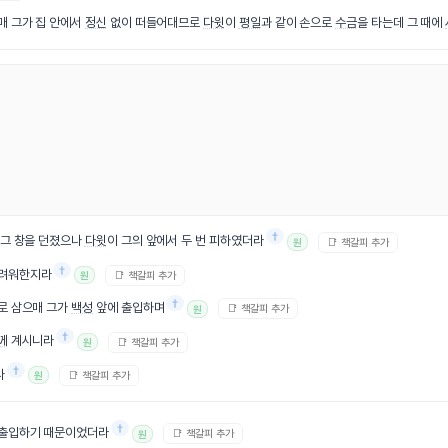
매 그가 집 안에서
정신
없이 떠들어대므로
다윗
이
평일
과 같이 손으로
수금
을 타는데 그 때에
†
 그 창을 던졌으나
다윗
이 그의 앞에서 두 번 피하였더라
📑 책갈피 추가
원
†
두려워한지라
📑 책갈피 추가
원
†
로 삼으매 그가
백성
앞에 출입하며
📑 책갈피 추가
원
†
께
계시니라
📑 책갈피 추가
원
†
나
📑 책갈피 추가
원
†
 출입하기 때문이었더라
📑 책갈피 추가
원