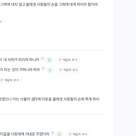
 그에게 대지 않고
블레셋
사람들의 손을 그에게 대게 하리라 함이라
가
†
시 내
사위
가 되리라 하니라
📑 책갈피 추가
원
†
가 되는 것이 가하니라 하라
📑 책갈피 추가
원
📑 책갈피 추가
 하였으니 이는
사울
의
생각
에
다윗
을
블레셋
사람들의 손에 죽게 하리
†
딸
미갈
을
다윗
에게
아내
로 주었더라
📑 책갈피 추가
원