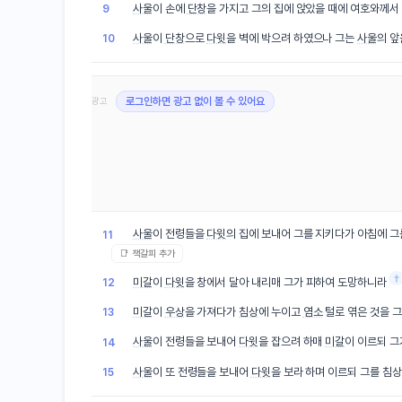
사울
이 손에
단창
을 가지고 그의 집에 앉았을 때에 여호와께
9
사울
이
단창
으로
다윗
을 벽에 박으려 하였으나 그는
사울
의 앞
10
광고
로그인하면 광고 없이 볼 수 있어요
사울
이 전령들을
다윗
의 집에 보내어 그를 지키다가 아침에 
11
📑 책갈피 추가
†
미갈
이
다윗
을 창에서 달아 내리매 그가 피하여 도망하니라
12
미갈
이
우상
을 가져다가
침상
에 누이고
염소
털로 엮은 것을 
13
사울
이 전령들을 보내어
다윗
을 잡으려 하매
미갈
이 이르되 
14
사울
이 또 전령들을 보내어
다윗
을 보라 하며 이르되 그를 침
15