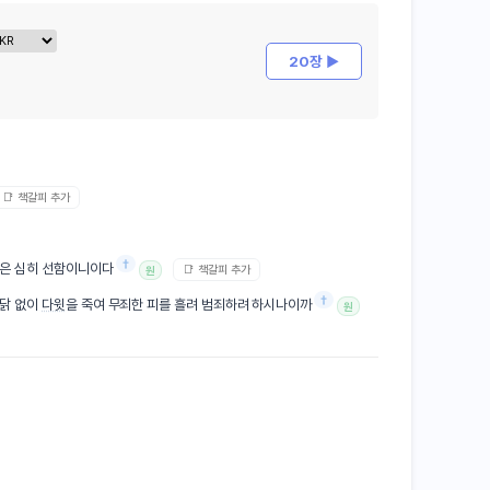
20장 ▶
📑 책갈피 추가
†
일은 심히 선함이니이다
📑 책갈피 추가
원
†
닭 없이
다윗
을 죽여 무죄한 피를 흘려 범죄하려 하시나이까
원