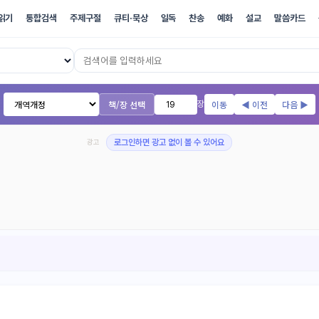
읽기
통합검색
주제구절
큐티·묵상
일독
찬송
예화
설교
말씀카드
17개 번역본 온라인 성경
책/장 선택
이동
◀ 이전
다음 ▶
장
광고
로그인하면 광고 없이 볼 수 있어요