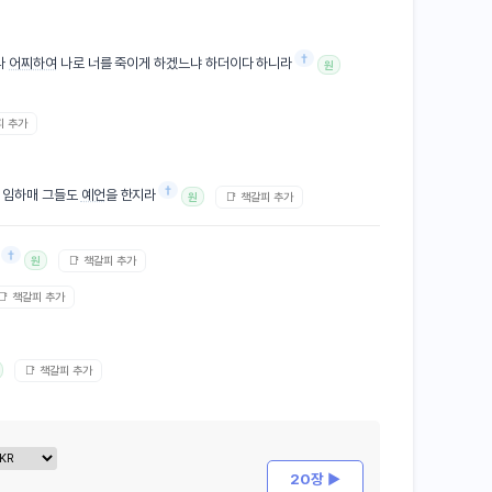
†
라
어찌하여
나로 너를 죽이게 하겠느냐 하더이다 하니라
원
피 추가
†
 임하매 그들도
예언
을 한지라
📑 책갈피 추가
원
†
📑 책갈피 추가
원
📑 책갈피 추가
📑 책갈피 추가
20장 ▶