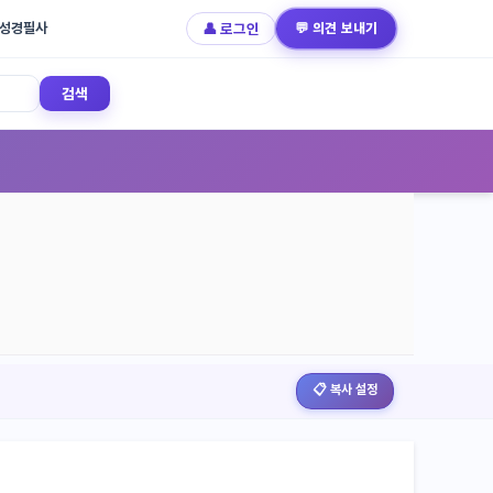
성경필사
👤 로그인
💬 의견 보내기
검색
📋 복사 설정