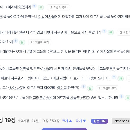
†
것이 그
머리
에 있었더라
📑 책갈피 추가
원
적
을 놓아 피하게 하였느냐
미갈
이
사울
에게 대답하되 그가 내게 이르기를 나를 놓아 가게 하
†
자기
에게 행한 일을 다 전하였고
다윗
과
사무엘
이
나욧
으로 가서 살았더라
📑 책갈
원
†
이다 하매
📑 책갈피 추가
원
가
예언
하는 것과
사무엘
이 그들의
수령
으로 선 것을 볼 때에
하나님
의 영이
사울
의 전령들에게
보냈더니 그들도
예언
을 했으므로
사울
이 세 번째 다시 전령들을 보냈더니 그들도
예언
을 한지라
†
어 이르되
사무엘
과
다윗
이 어디 있느냐 어떤
사람
이 이르되
라마
나욧
에 있나이다
원
†
니 그가
라마
나욧
에 이르기까지 걸어가며
예언
을 하였으며
📑 책갈피 추가
원
†
 벗은 몸으로 누웠더라
그러므로
속담
에 이르기를
사울
도
선지자
중에 있느냐 하니라
원
상 19장
개역개정 · 24절 · 19 장 / 50 장
크게 ▲
작게 ▼
집중 ON