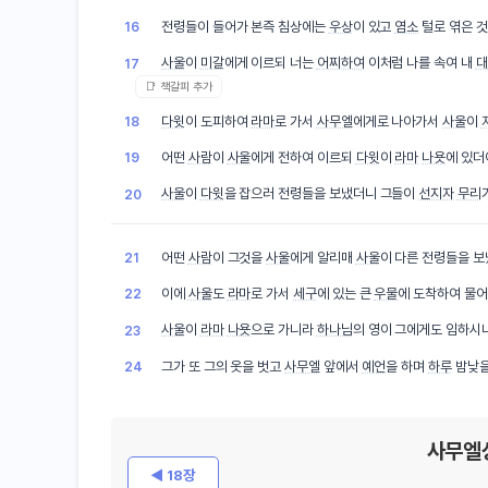
전령들이 들어가 본즉 침상에는
우상
이 있고
염소
털로 엮은 
16
사울
이
미갈
에게 이르되 너는
어찌하여
이처럼 나를 속여 내
대
17
📑 책갈피 추가
다윗
이 도피하여
라마
로 가서
사무엘
에게로 나아가서
사울
이
18
어떤
사람
이
사울
에게 전하여 이르되
다윗
이
라마
나욧
에 있더
19
사울
이
다윗
을 잡으러 전령들을 보냈더니 그들이
선지자
무리
20
어떤
사람
이 그것을
사울
에게 알리매
사울
이 다른 전령들을 
21
이에
사울
도
라마
로 가서
세구
에 있는 큰
우물
에 도착하여 물
22
사울
이
라마
나욧
으로 가니라
하나님
의 영이 그에게도 임하시
23
그가 또 그의 옷을 벗고
사무엘
앞에서
예언
을 하며
하루
밤낮을
24
사무엘
◀ 18장