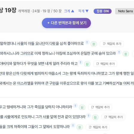
상 19장
개역개정 · 24절 · 19 장 / 50 장
크게 ▲
작게 ▼
집중 ON
＋ 다른 번역본과 함께 보기
†
 말하였더니
사울
의
아들
요나단
이
다윗
을 심히 좋아하므로
📑 책갈피 추가
원
†
를 꾀하시느니라
그러므로
이제 청하노니 아침에 조심하여 은밀한 곳에 숨어 있으라
원
†
아버지
와 말하다가 무엇을 보면 네게 알려 주리라 하고
📑 책갈피 추가
원
건대
왕은
신하
다윗
에게 범죄하지 마옵소서 그는 왕께 득죄하지 아니하였고 그가 왕께 행한 
호와께서는 온
이스라엘
을 위하여 큰
구원
을 이루셨으므로 왕이 이를
보고
기뻐하셨거늘
어찌
까
†
 두고 맹세하거니와 그가 죽임을 당하지 아니하리라
📑 책갈피 추가
원
†
그를
사울
에게로 인도하니 그가
사울
앞에 전과 같이 있었더라
📑 책갈피 추가
원
†
들을 크게 쳐죽이매 그들이 그 앞에서 도망하니라
📑 책갈피 추가
원