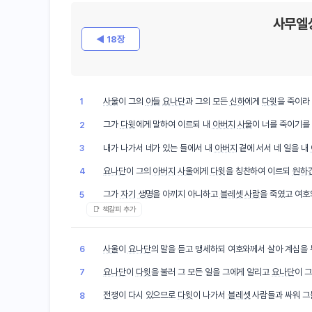
사무엘
◀ 18장
사울
이 그의
아들
요나단
과 그의 모든
신하
에게
다윗
을 죽이라
1
그가
다윗
에게 말하여 이르되 내
아버지
사울
이 너를 죽이기
2
내가 나가서 네가 있는 들에서 내
아버지
곁에 서서 네 일을 내
3
요나단
이 그의
아버지
사울
에게
다윗
을 칭찬하여 이르되
원하
4
그가
자기
생명
을 아끼지 아니하고
블레셋
사람
을 죽였고 여
5
📑 책갈피 추가
사울
이
요나단
의 말을 듣고 맹세하되 여호와께서 살아 계심을
6
요나단
이
다윗
을 불러 그 모든 일을 그에게 알리고
요나단
이 
7
전쟁
이 다시 있으므로
다윗
이 나가서
블레셋
사람들과 싸워 그
8