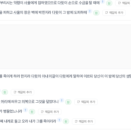
†
서 부리시는
악령
이
사울
에게 접하였으므로
다윗
이 손으로
수금
을 탈 때에
📑 책갈피
원
†
을 피하고
사울
의 창은 벽에 박힌지라
다윗
이 그 밤에 도피하매
📑 책갈피 추가
원
그를 죽이게 하려 한지라
다윗
의
아내
미갈
이
다윗
에게 말하여 이르되 당신이 이 밤에 당신의
생
📑 책갈피 추가
원
†
그
머리
에 씌우고
의복
으로 그것을 덮었더니
📑 책갈피 추가
원
†
그가 병들었느니라
📑 책갈피 추가
원
†
상째 내게로 들고 오라 내가 그를 죽이리라
📑 책갈피 추가
원