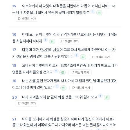
여호와께서 너
다윗
의 대적들을
지면
에서 다 끊어 버리신 때에도 너
15
†
는 네 인자함을 내 집에서 영원히 끊어 버리지
말라
하고
원
📑 책갈피 추가
이에
요나단
이
다윗
의 집과 언약하기를 여호와께서는
다윗
의 대적들
16
†
을 치실지어다 하니라
📑 책갈피 추가
원
다윗
에 대한
요나단
의
사랑
이 그를 다시 맹세하게 하였으니 이는
자
17
†
기
생명
을
사랑
함 같이 그를
사랑
함이었더라
📑 책갈피 추가
원
요나단
이
다윗
에게 이르되
내일
은 초하루인즉 네
자리
가 비므로 네가
18
†
없음을 자세히 물으실 것이라
📑 책갈피 추가
원
너는
사흘
동안
있다가 빨리 내려가서 그 일이 있던 날에 숨었던 곳에
19
†
이르러
에셀
바위 곁에 있으라
📑 책갈피 추가
원
†
내가
과녁
을 쏘려 함 같이
화살
셋을 그 바위 곁에 쏘고
20
원
📑 책갈피 추가
아이
를 보내어 가서
화살
을
찾으라
하며 내가
짐짓
아이
에게 이르기
21
를 보라
화살
이 네 이쪽에 있으니 가져오라 하거든 너는 돌아올지니 여호와