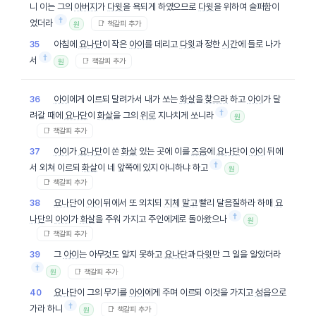
니 이는 그의
아버지
가
다윗
을 욕되게 하였으므로
다윗
을 위하여 슬퍼함이
†
었더라
📑 책갈피 추가
원
아침에
요나단
이 작은
아이
를 데리고
다윗
과 정한
시간
에 들로 나가
35
†
서
📑 책갈피 추가
원
아이
에게 이르되 달려가서 내가 쏘는
화살
을
찾으라
하고
아이
가 달
36
†
려갈 때에
요나단
이
화살
을 그의
위로
지나치게 쏘니라
원
📑 책갈피 추가
아이
가
요나단
이 쏜
화살
있는 곳에 이를
즈음
에
요나단
이
아이
뒤에
37
†
서 외쳐 이르되
화살
이 네 앞쪽에 있지 아니하냐 하고
원
📑 책갈피 추가
요나단
이
아이
뒤에서 또 외치되
지체
말고
빨리 달음질하라 하매
요
38
†
나단
의
아이
가
화살
을 주워 가지고 주인에게로 돌아왔으나
원
📑 책갈피 추가
그
아이
는 아무것도 알지 못하고
요나단
과
다윗
만 그 일을 알았더라
39
†
📑 책갈피 추가
원
요나단
이 그의 무기를
아이
에게 주며 이르되 이것을 가지고
성읍
으로
40
†
가라 하니
📑 책갈피 추가
원