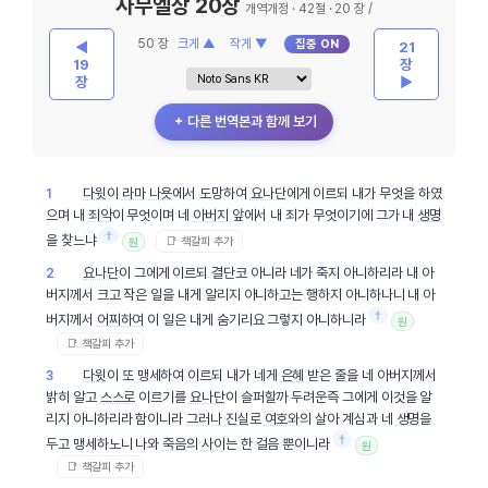
사무엘상 20장
개역개정 · 42절 · 20 장 /
50 장
크게 ▲
작게 ▼
집중 ON
◀
21
19
장
장
▶
＋ 다른 번역본과 함께 보기
다윗
이
라마
나욧
에서 도망하여
요나단
에게 이르되 내가 무엇을 하였
1
으며 내
죄악
이 무엇이며 네
아버지
앞에서 내 죄가 무엇이기에 그가 내
생명
†
을 찾느냐
📑 책갈피 추가
원
요나단
이 그에게 이르되 결단코 아니라 네가 죽지 아니하리라 내 아
2
버지께서 크고 작은 일을 내게 알리지 아니하고는 행하지 아니하나니 내 아
†
버지께서
어찌하여
이 일은 내게 숨기리요 그렇지 아니하니라
원
📑 책갈피 추가
다윗
이 또 맹세하여 이르되 내가 네게
은혜
받은 줄을 네 아버지께서
3
밝히 알고
스스로
이르기를
요나단
이 슬퍼할까 두려운즉 그에게 이것을 알
리지 아니하리라 함이니라
그러나
진실
로
여호와
의 살아 계심과 네
생명
을
†
두고 맹세하노니 나와
죽음
의
사이
는 한 걸음 뿐이니라
원
📑 책갈피 추가