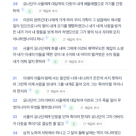
요나단
이
사울
에게 대답하되
다윗
이 내게
베들레헴
으로 가기를 간청
28
†
하여
📑 책갈피 추가
원
이르되
원하건대
나에게 가게 하라 우리
가족
이 그
성읍
에서 제사할
29
일이 있으므로 나의 형이 내게 오기를 명령하였으니 내가 네게
사랑
을 받거
든 내가 가서 내 형들을 보게 하라 하였으므로 그가 왕의
식사
자리
에
오지
†
아니하였나이다 하니
📑 책갈피 추가
원
사울
이
요나단
에게 화를 내며 그에게 이르되 패역무도한
계집
의 소생
30
아 네가
이새
의
아들
을 택한 것이 네
수치
와 네 어미의 벌거벗은
수치
됨을
†
내가
어찌
알지 못하랴
📑 책갈피 추가
원
이새
의
아들
이 땅에 사는
동안
은 너와 네
나라
가 든든히 서지 못하리
31
라 그런즉 이제
사람
을 보내어 그를 내게로 끌어 오라 그는 죽어야 할 자이니
†
라 한지라
📑 책갈피 추가
원
요나단
이 그의
아버지
사울
에게 대답하여 이르되 그가 죽을 일이 무
32
†
엇이니이까 무엇을 행하였나이까
📑 책갈피 추가
원
사울
이
요나단
에게
단창
을 던져 죽이려 한지라
요나단
이 그의
아버지
33
†
가
다윗
을 죽이기로 결심한 줄 알고
📑 책갈피 추가
원
심히 노하여
식탁
에서 떠나고 그 달의 둘째 날에는 먹지 아니하였으
34