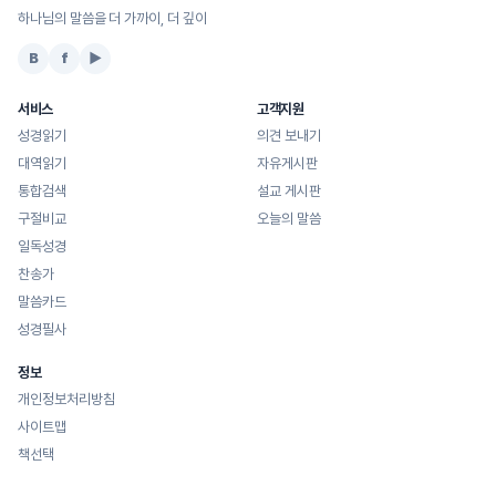
하나님의 말씀을 더 가까이, 더 깊이
B
f
▶
서비스
고객지원
성경읽기
의견 보내기
대역읽기
자유게시판
통합검색
설교 게시판
구절비교
오늘의 말씀
일독성경
찬송가
말씀카드
성경필사
정보
개인정보처리방침
사이트맵
책선택