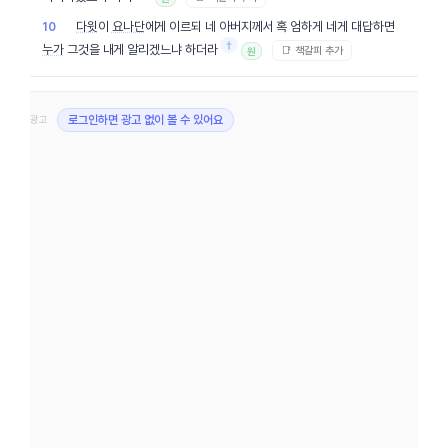
다윗
이
요나단
에게 이르되 네 아버지께서 혹 엄하게 네게 대답하면
10
†
누가
그것을 내게 알리겠느냐 하더라
📑 책갈피 추가
원
광고
로그인하면 광고 없이 볼 수 있어요