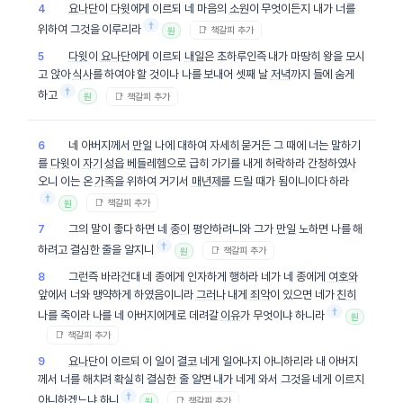
요나단
이
다윗
에게 이르되 네 마음의
소원
이 무엇이든지 내가 너를
4
†
위하여 그것을 이루리라
📑 책갈피 추가
원
다윗
이
요나단
에게 이르되
내일
은 초하루인즉 내가 마땅히 왕을 모시
5
고 앉아
식사
를 하여야 할 것이나 나를 보내어 셋째 날
저녁
까지 들에 숨게
†
하고
📑 책갈피 추가
원
네 아버지께서
만일
나에 대하여 자세히 묻거든 그 때에 너는 말하기
6
를
다윗
이
자기
성읍
베들레헴
으로 급히 가기를 내게 허락하라 간청하였사
오니 이는 온
가족
을 위하여 거기서
매년제
를 드릴 때가 됨이니이다 하라
†
📑 책갈피 추가
원
그의 말이 좋다 하면 네
종이
평안하려니와 그가
만일
노하면 나를 해
7
†
하려고 결심한 줄을 알지니
📑 책갈피 추가
원
그런즉 바라건대 네 종에게 인자하게 행하라 네가 네 종에게
여호와
8
앞에서 너와 맹약하게 하였음이니라
그러나
내게
죄악
이 있으면 네가
친히
†
나를 죽이라 나를 네 아버지에게로 데려갈
이유
가 무엇이냐 하니라
원
📑 책갈피 추가
요나단
이 이르되 이 일이
결코
네게 일어나지 아니하리라 내 아버지
9
께서 너를 해치려 확실히 결심한 줄 알면 내가 네게 와서 그것을 네게 이르지
†
아니하겠느냐 하니
📑 책갈피 추가
원