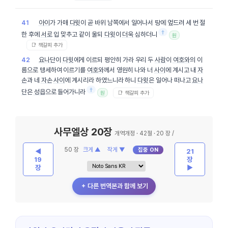
아이
가 가매
다윗
이 곧 바위 남쪽에서 일어나서 땅에 엎드려 세 번 절
41
†
한 후에
서로
입 맞추고 같이 울되
다윗
이
더욱
심하더니
원
📑 책갈피 추가
요나단
이
다윗
에게 이르되 평안히 가라 우리 두
사람
이
여호와
의 이
42
름으로 맹세하여 이르기를
여호와
께서 영원히 나와 너
사이
에 계시고 내
자
손
과 네
자손
사이
에 계시리라 하였느니라 하니
다윗
은 일어나 떠나고
요나
†
단
은
성읍
으로 들어가니라
📑 책갈피 추가
원
사무엘상 20장
개역개정 · 42절 · 20 장 /
50 장
크게 ▲
작게 ▼
집중 ON
◀
21
19
장
장
▶
＋ 다른 번역본과 함께 보기