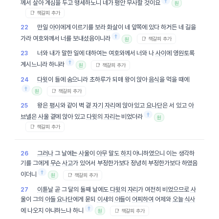
†
께서 살아 계심을 두고 맹세하노니 네가
평안
무사할 것이요
원
📑 책갈피 추가
만일
아이
에게 이르기를 보라
화살
이 네 앞쪽에 있다 하거든 네 길을
22
†
가라 여호와께서 너를 보내셨음이니라
📑 책갈피 추가
원
너와 내가 말한 일에 대하여는 여호와께서 너와 나
사이
에 영원토록
23
†
계시느니라 하니라
📑 책갈피 추가
원
다윗
이 들에 숨으니라 초하루가 되매 왕이 앉아
음식
을 먹을 때에
24
†
📑 책갈피 추가
원
왕은
평시
와 같이 벽 곁
자기
자리
에 앉아 있고
요나단
은 서 있고
아
25
†
브넬
은
사울
곁에 앉아 있고
다윗
의
자리
는 비었더라
원
📑 책갈피 추가
그러나
그 날에는
사울
이
아무
말도
하지
아니하였으니 이는 생각하
26
기를 그에게
무슨
사고
가 있어서 부정한가보다 정녕히 부정한가보다 하였음
†
이더니
📑 책갈피 추가
원
이튿날
곧 그 달의 둘째 날에도
다윗
의
자리
가 여전히 비었으므로
사
27
울
이 그의
아들
요나단
에게 묻되
이새
의
아들
이
어찌하여
어제와
오늘
식사
†
에 나오지 아니하느냐 하니
📑 책갈피 추가
원