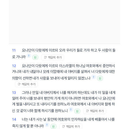
요나단
이
다윗
에게 이르되 오라 우리가 들로 가자 하고 두
사람
이 들
11
†
로 가니라
📑 책갈피 추가
원
요나단
이
다윗
에게 이르되
이스라엘
의
하나님
여호와께서 증언하시
12
거니와 내가
내일
이나
모레
이맘때
에 내
아버지
를 살펴서 너
다윗
에게 대한
†
의향
이 선하면 내가
사람
을 보내어 네게 알리지 않겠느냐
원
📑 책갈피 추가
그러나
만일
내
아버지
께서 너를 해치려 하는데도 내가 이 일을 네게
13
알려 주어 너를 보내어 평안히 가게
하지
아니하면 여호와께서 나
요나단
에
게 벌을 내리시고 또 내리시기를 원하노라 여호와께서 내
아버지
와
함께
하
†
신 것 같이 너와
함께
하시기를 원하노니
📑 책갈피 추가
원
너는 내가 사는 날
동안
에
여호와
의 인자하심을 내게 베풀어서 나를
14
†
죽지 않게 할 뿐 아니라
📑 책갈피 추가
원