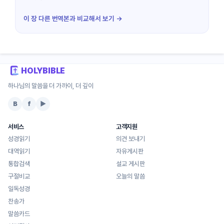
이 장 다른 번역본과 비교해서 보기 →
HOLYBIBLE
하나님의 말씀을 더 가까이, 더 깊이
B
f
▶
서비스
고객지원
성경읽기
의견 보내기
대역읽기
자유게시판
통합검색
설교 게시판
구절비교
오늘의 말씀
일독성경
찬송가
말씀카드