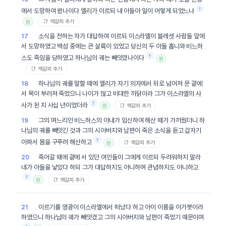
†
에서 도망하여 왔나이다
엘리가
이르되 내 아들아 일이 어떻게 되었느냐
📑 책갈피 추가
원
소식
을 전하는 자가 대답하여 이르되
이스라엘
이
블레셋
사람들 앞에
17
서 도망하였고
백성
중에는 큰
살륙
이 있었고 당신의 두
아들
홉니
와
비느하
†
스
도 죽임을 당하였고
하나님
의 궤는 빼앗겼나이다
원
📑 책갈피 추가
하나님
의 궤를 말할 때에
엘리가
자기
의자
에서 뒤로 넘어져 문 곁에
18
서 목이 부러져 죽었으니 나이가 많고 비대한 까닭이라 그가
이스라엘
의
사
†
사
가 된 지 사십 년이었더라
📑 책갈피 추가
원
그의 며느리인
비느하스
의
아내
가 임신하여
해산
때가 가까웠더니
하
19
나님
의 궤를 빼앗긴 것과 그의 시아버지와
남편
이 죽은
소식
을 듣고
갑자기
†
아파서 몸을 구푸려
해산
하고
📑 책갈피 추가
원
죽어갈 때에 곁에 서 있던 여인들이 그에게 이르되 두려워하지
말라
20
네가
아들
을 낳았다 하되 그가 대답하지도 아니하며 관념하지도 아니하고
†
📑 책갈피 추가
원
이르기를
영광
이
이스라엘
에서 떠났다 하고
아이
이름을 이가봇이라
21
하였으니
하나님
의 궤가 빼앗겼고 그의 시아버지와
남편
이 죽었기 때문이며