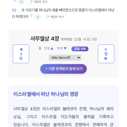
†
📑 책갈피 추가
원
또 이르기를
하나님
의 궤를 빼앗겼으므로
영광
이
이스라엘
에서 떠났
22
†
다 하였더라
📑 책갈피 추가
원
사무엘상 4장
개역개정 · 22절 · 4 장 / 50
장
크게 ▲
작게 ▼
집중 ON
◀
5
3
장
장
▶
＋ 다른 번역본과 함께 보기
이스라엘에서 떠난 하나님의 영광
사무엘상 4장은 이스라엘과 블레셋의 전쟁, 하나님의 궤의
상실, 그리고 이스라엘 지도자들의 몰락을 기록하고
있습니다. 이스라엘은 블레셋과의 전쟁에서 연패하여 큰