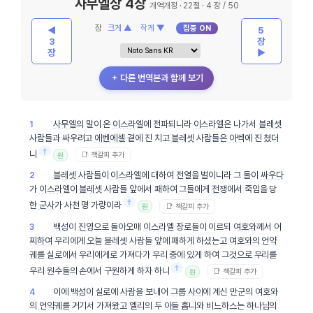
사무엘상 4장
개역개정 · 22절 · 4 장 / 50
장
크게 ▲
작게 ▼
집중 ON
◀
5
3
장
장
▶
＋ 다른 번역본과 함께 보기
사무엘
의 말이 온
이스라엘
에 전파되니라
이스라엘
은 나가서
블레셋
1
사람들과 싸우려고
에벤에셀
곁에 진 치고
블레셋
사람들은
아벡
에 진 쳤더
†
니
📑 책갈피 추가
원
블레셋
사람들이
이스라엘
에 대하여 전열을 벌이니라 그 둘이
싸우다
2
가
이스라엘
이
블레셋
사람들 앞에서 패하여 그들에게
전쟁
에서 죽임을 당
†
한
군사
가 사천 명 가량이라
📑 책갈피 추가
원
백성
이
진영
으로 돌아오매
이스라엘
장로들이 이르되
여호와
께서
어
3
찌하여
우리에게
오늘
블레셋
사람들 앞에 패하게 하셨는고
여호와
의
언약
궤
를
실로
에서 우리에게로 가져다가 우리 중에 있게 하여 그것으로 우리를
†
우리 원수들의 손에서 구원하게 하자 하니
📑 책갈피 추가
원
이에
백성
이
실로
에
사람
을 보내어
그룹
사이
에 계신
만군
의
여호와
4
의
언약궤
를 거기서 가져왔고
엘리
의 두
아들
홉니
와
비느하스
는
하나님
의