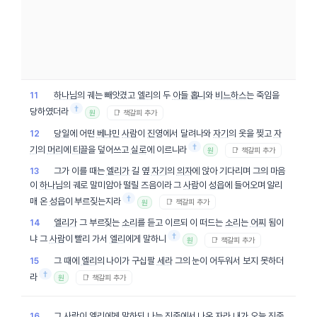
하나님
의 궤는 빼앗겼고
엘리
의 두
아들
홉니
와
비느하스
는 죽임을
11
†
당하였더라
📑 책갈피 추가
원
당일
에 어떤
베냐민
사람
이
진영
에서 달려나와
자기
의 옷을 찢고
자
12
†
기
의
머리
에
티끌
을 덮어쓰고
실로
에 이르니라
📑 책갈피 추가
원
그가 이를 때는
엘리가
길 옆
자기
의
의자
에 앉아 기다리며 그의 마음
13
이
하나님
의 궤로 말미암아 떨릴 즈음이라 그
사람
이
성읍
에 들어오며 알리
†
매 온
성읍
이 부르짖는지라
📑 책갈피 추가
원
엘리가
그 부르짖는
소리
를 듣고 이르되 이 떠드는
소리
는
어찌
됨이
14
†
냐 그
사람
이 빨리 가서
엘리
에게 말하니
📑 책갈피 추가
원
그 때에
엘리
의 나이가 구십팔
세라
그의 눈이 어두워서 보지 못하더
15
†
라
📑 책갈피 추가
원
그
사람
이
엘리
에게 말하되 나는
진중
에서 나온 자라 내가
오늘
진중
16