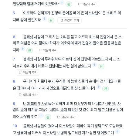
†
언약궤
와
함께
거기에 있었더라
📑 책갈피 추가
원
여호와
의
언약궤
가
진영
에 들어올 때에 온
이스라엘
이 큰
소리
로 외
5
†
치매 땅이 울린지라
📑 책갈피 추가
원
블레셋
사람
이 그 외치는
소리
를 듣고 이르되
히브리
진영
에서 큰
소
6
리
로 외침은
어찌
됨이냐 하다가
여호와
의 궤가
진영
에 들어온 줄을 깨달은
†
지라
📑 책갈피 추가
원
블레셋
사람
이 두려워하여 이르되 신이
진영
에 이르렀도다 하고 또
7
†
이르되 우리에게 화로다 전날에는 이런 일이 없었도다
원
📑 책갈피 추가
우리에게 화로다
누가
우리를 이 능한 신들의 손에서 건지리요 그들
8
†
은
광야
에서 여러
가지
재앙
으로 애굽인을 친 신들이니라
원
📑 책갈피 추가
너희
블레셋
사람
들아 강하게 되며
대장부
가 되라
너희
가
히브리
사
9
람
의
종이
되기를 그들이
너희
의
종이
되었던 것 같이 되지
말고
대장부
같이
†
되어 싸우라 하고
📑 책갈피 추가
원
블레셋
사람들이 쳤더니
이스라엘
이 패하여 각기
장막
으로 도망하였
10
†
고
살륙
이 심히 커서
이스라엘
보병
의 엎드러진 자가 삼만 명이었으며