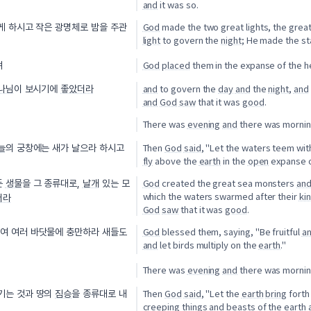
and
it was so.
God
made the two great lights, the grea
게 하시고 작은 광명체로 밤을 주관
light
to govern the
night
; He made the sta
God
placed
them in the expanse of the 
며
and
to govern the
day
and
the
night
,
and
나님
이 보시기에
좋았더라
and
God
saw
that it was
good
.
There was
evening
and
there was mornin
Then
God
said
, "Let the waters teem wi
늘
의 궁창에는 새가 날으라 하시고
fly
above the
earth
in the
open
expanse o
God
created the great sea monsters
an
든
생물
을 그 종류대로,
날개
있는 모
which the waters swarmed after their
ki
더라
God
saw
that it was
good
.
God
blessed them, saying, "Be fruitful
a
여 여러 바닷물에 충만하라 새들도
and
let birds multiply on the
earth
."
There was
evening
and
there was morning
Then
God
said
, "Let the
earth
bring
fort
기는 것과 땅의
짐승
을 종류대로 내
creeping things
and
beasts of the
earth
a