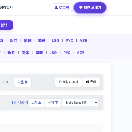
성경필사
👤 로그인
💬 의견 보내기
검색
改
|
新共
|
简体
|
繁體
|
LSG
|
РУС
|
AZE
改
|
新共
|
简体
|
繁體
|
LSG
|
РУС
|
AZE
50
다음 ▶
🖨️ 인쇄
📑 책갈피 추가
1 장 / 50 장
크게 ▲
작게 ▼