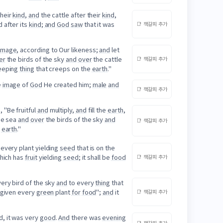
their
kind
,
and
the cattle after their
kind
,
 after its
kind
;
and
God
saw
that it was
📑 책갈피 추가
image
, according to Our likeness;
and
let
er
the birds of the sky
and
over
the cattle
📑 책갈피 추가
eeping
thing
that creeps on the
earth
."
e
image
of
God
He created him;
male
and
📑 책갈피 추가
 "Be fruitful
and
multiply,
and
fill the
earth
,
he sea
and
over
the birds of the sky
and
📑 책갈피 추가
e
earth
."
every plant yielding
seed
that is on the
hich has
fruit
yielding
seed
; it shall be
food
📑 책갈피 추가
ery bird of the sky
and
to every
thing
that
e given every
green
plant
for
food
";
and
it
📑 책갈피 추가
, it was very
good
.
And
there was
evening