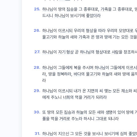
25.
하나님
이 땅의
짐승
을 그 종류대로,
가축
을 그 종류대로, 
드시니
하나님
이 보시기에
좋았더라
26.
하나님
이
이르시되
우리의
형상
을 따라 우리의 모양대로
물고기
와
하늘
의 새와
가축
과 온 땅과 땅에 기는 모든 것
27.
하나님
이
자기
형상
곧
하나님
의
형상
대로
사람
을 창조하
28.
하나님
이 그들에게 복을 주시며
하나님
이 그들에게
이르시
라, 땅을 정복하라,
바다
의
물고기
와
하늘
의 새와 땅에 움
라
29.
하나님
이
이르시되
내가 온
지면
의 씨 맺는 모든
채소
와 
에게 주노니
너희
의 먹을
거리
가 되리라
30.
또 땅의 모든
짐승
과
하늘
의 모든 새와
생명
이 있어 땅에 
풀을 먹을
거리
로 주노라 하시니
그대로
되니라
31.
하나님
이 지으신 그 모든 것을 보시니 보시기에 심히
좋았