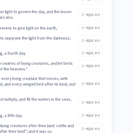
ter
light
to govern the
day
,
and
the lesser
📑 책갈피 추가
rs also.
heavens to give
light
on the
earth
,
📑 책갈피 추가
to
separate
the
light
from
the
darkness
;
📑 책갈피 추가
g, a fourth
day
.
📑 책갈피 추가
th swarms of
living
creatures,
and
let birds
📑 책갈피 추가
f the heavens."
d
every
living
creature
that moves, with
nd
,
and
every winged bird after its
kind
;
and
📑 책갈피 추가
nd
multiply,
and
fill the waters in the seas,
📑 책갈피 추가
, a fifth
day
.
📑 책갈피 추가
h
living
creatures after their
kind
: cattle
and
📑 책갈피 추가
fter their
kind
";
and
it was so.