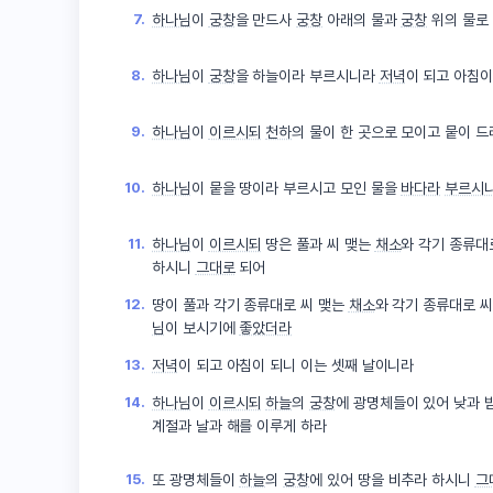
7.
하나님
이
궁창
을 만드사
궁창
아래의 물과
궁창
위의 물로
8.
하나님
이
궁창
을 하늘이라 부르시니라
저녁
이 되고 아침이
9.
하나님
이
이르시되
천하
의 물이 한 곳으로 모이고 뭍이 
10.
하나님
이 뭍을 땅이라 부르시고 모인 물을
바다라
부르시
11.
하나님
이
이르시되
땅은 풀과 씨 맺는
채소
와 각기 종류대
하시니
그대로
되어
12.
땅이 풀과 각기 종류대로 씨 맺는
채소
와 각기 종류대로 
님
이 보시기에
좋았더라
13.
저녁
이 되고 아침이 되니 이는 셋째 날이니라
14.
하나님
이
이르시되
하늘
의
궁창
에 광명체들이 있어 낮과 
계절과 날과 해를 이루게 하라
15.
또 광명체들이
하늘
의
궁창
에 있어 땅을 비추라 하시니
그