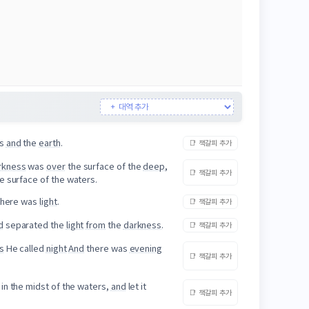
ns
and
the
earth
.
📑 책갈피 추가
rkness
was
over
the surface of the
deep
,
📑 책갈피 추가
e surface of the waters.
here was
light
.
📑 책갈피 추가
d
separated the
light
from
the
darkness
.
📑 책갈피 추가
s
He called
night
And
there was
evening
📑 책갈피 추가
 in the midst of the waters,
and
let it
📑 책갈피 추가