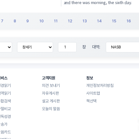
and
there was morning, the sixth
day
.
7
8
9
10
11
12
13
14
15
16
장
대역:
서비스
고객지원
정보
성경읽기
의견 보내기
개인정보처리방침
대역읽기
자유게시판
사이트맵
통합검색
설교 게시판
책선택
구절비교
오늘의 말씀
일독성경
찬송가
말씀카드