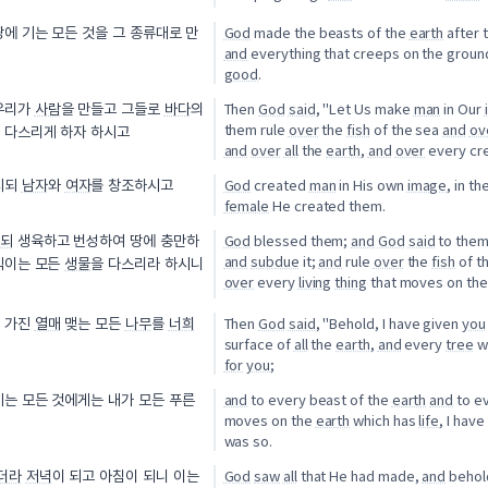
God
made the beasts of the
earth
after 
땅에 기는 모든 것을 그 종류대로 만
and
everything that creeps on the ground
good
.
Then
God
said
, "Let Us make
man
in Our
 우리가
사람
을 만들고 그들로
바다
의
them rule
over
the
fish
of the sea
and
ov
을 다스리게 하자 하시고
and
over
all
the
earth
,
and
over
every cr
God
created
man
in His own
image
, in th
시되
남자
와
여자
를 창조하시고
female
He created them.
God
blessed them;
and
God
said
to them,
되
생육하고 번성하여 땅에 충만하
and
subdue
it;
and
rule
over
the
fish
of t
직이는 모든
생물
을 다스리라 하시니
over
every
living
thing
that moves on th
Then
God
said
, "Behold, I have given
you
씨 가진
열매
맺는 모든
나무
를
너희
surface of
all
the
earth
,
and
every
tree
w
for
you
;
and
to every beast of the
earth
and
to ev
기는 모든 것에게는 내가 모든 푸른
moves on the
earth
which has
life
, I hav
was so.
God
saw
all
that He had made,
and
behold
더라
저녁
이 되고 아침이 되니 이는