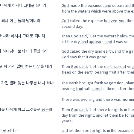
God
made the expanse,
and
separated t
 나뉘게 하시니
그대로
되니라
from
the waters which were above the 
God
called the expanse
heaven
.
And
the
 되니 이는 둘째 날이니라
second
day
.
Then
God
said
, "Let the waters below t
드러나라 하시니
그대로
되니라
let the dry
land
appear
";
and
it was so.
God
called the dry
land
earth
,
and
the
ga
니
하나님
이 보시기에
좋았더라
God
saw
that it was
good
.
Then
God
said
, "Let the
earth
sprout
vege
로 씨 가진
열매
맺는
나무
를 내라
trees
on the
earth
bearing
fruit
after the
The
earth
brought forth vegetation, plan
씨 가진
열매
맺는
나무
를 내니
하나
bearing
fruit
with
seed
in them, after the
There was
evening
and
there was mornin
Then
God
said
, "Let there be lights in t
밤을 나뉘게 하고 그것들로
징조
와
day
from
the
night
,
and
let them be
for
s
years;
and
let them be
for
lights in the expanse
대로
되니라