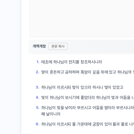
개역개정
본문 복사
1.
태초
에
하나님
이
천지
를 창조하시니라
2.
땅이 혼돈하고 공허하며
흑암
이
깊음
위에 있고
하나님
의
3.
하나님
이
이르시되
빛이 있으라 하시니 빛이 있었고
4.
빛이
하나님
이 보시기에
좋았더라
하나님
이 빛과 어둠을
5.
하나님
이 빛을 낮이라 부르시고 어둠을 밤이라 부르시니
째
날이니라
6.
하나님
이
이르시되
물 가운데에
궁창
이 있어 물과 물로 