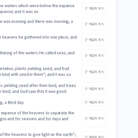
he waters which were below the expanse
📑 책갈피 추가
expanse;
and
it was so.
re was
evening
and
there was morning, a
📑 책갈피 추가
he heavens be gathered into one place,
and
📑 책갈피 추가
thering
of the waters He called seas;
and
📑 책갈피 추가
tation, plants yielding
seed
,
and
fruit
📑 책갈피 추가
ir
kind
with
seed
in them";
and
it was so.
ts yielding
seed
after their
kind
,
and
trees
📑 책갈피 추가
ir
kind
;
and
God
saw
that it was
good
.
g, a
third
day
.
📑 책갈피 추가
he expanse of the heavens to
separate
the
igns
and
for
seasons
and
for
days
and
📑 책갈피 추가
 of the heavens to give
light
on the
earth
";
📑 책갈피 추가