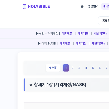
HOLYBIBLE
홈
성경읽기
대역
▶ 성경 -
개역개정
|
개역한글
|
개역개정
|
새번역(구)
▶ 대역:
NASB
|
개역한글
|
개역개정
|
새번역(구)
|
◀ 이전
1
2
3
4
5
6
7
🔹 창세기 1장 [개역개정/NASB]