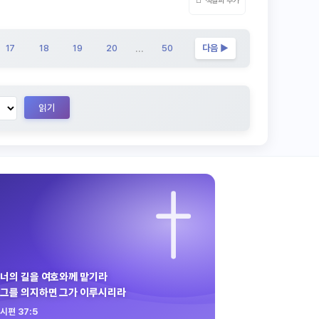
📑 책갈피 추가
17
18
19
20
...
50
다음 ▶
읽기
너의 길을 여호와께 맡기라
그를 의지하면 그가 이루시리라
시편 37:5