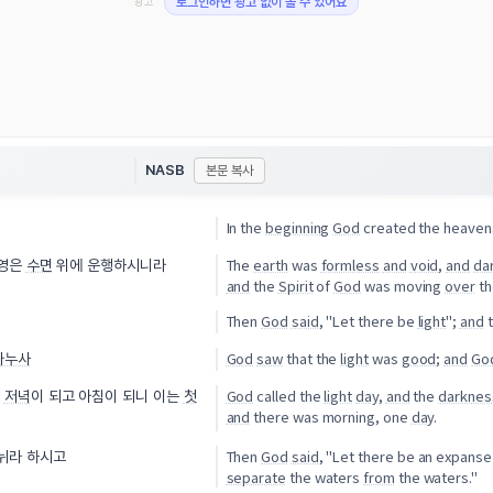
광고
로그인하면 광고 없이 볼 수 있어요
NASB
본문 복사
In the
beginning
God
created the heave
The
earth
was
formless
and
void
,
and
da
 영은
수면
위에 운행하시니라
and
the
Spirit
of
God
was moving
over
th
Then
God
said
, "Let there be
light
";
and
t
God
saw
that the
light
was
good
;
and
Go
나누사
God
called the
light
day
,
and
the
darknes
라
저녁
이 되고 아침이 되니 이는
첫
and
there was morning, one
day
.
Then
God
said
, "Let there be an expanse
나뉘라 하시고
separate
the waters
from
the waters."