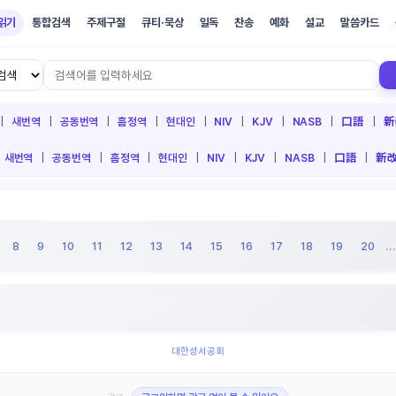
읽기
통합검색
주제구절
큐티·묵상
일독
찬송
예화
설교
말씀카드
|
새번역
|
공동번역
|
흠정역
|
현대인
|
NIV
|
KJV
|
NASB
|
口語
|
新
새번역
|
공동번역
|
흠정역
|
현대인
|
NIV
|
KJV
|
NASB
|
口語
|
新
...
8
9
10
11
12
13
14
15
16
17
18
19
20
대한성서공회