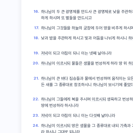
16.
하나님
이 두 큰 광명체를 만드사 큰 광명체로 낮을 주관하
하게 하시며 또 별들을
만드시고
17.
하나님
이 그것들을
하늘
의
궁창
에
두어
땅을 비추게 하시
18.
낮과 밤을 주관하게 하시고 빛과 어둠을 나뉘게 하시니
하
19.
저녁
이 되고 아침이 되니 이는 넷째 날이니라
20.
하나님
이
이르시되
물들은
생물
을 번성하게 하라 땅 위
하
21.
하나님
이 큰
바다
짐승들과 물에서 번성하여 움직이는 모
든 새를 그 종류대로 창조하시니
하나님
이 보시기에
좋았
22.
하나님
이 그들에게 복을 주시며
이르시되
생육하고 번성하
땅에 번성하라 하시니라
23.
저녁
이 되고 아침이 되니 이는 다섯째 날이니라
24.
하나님
이
이르시되
땅은
생물
을 그 종류대로 내되
가축
과 
라 하시니
그대로
되니라