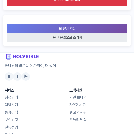
🗑️ 전체 데이터 삭제
💾 설정 저장
↩️ 기본값으로 초기화
HOLYBIBLE
하나님의 말씀을 더 가까이, 더 깊이
B
f
▶
서비스
고객지원
성경읽기
의견 보내기
대역읽기
자유게시판
통합검색
설교 게시판
구절비교
오늘의 말씀
일독성경