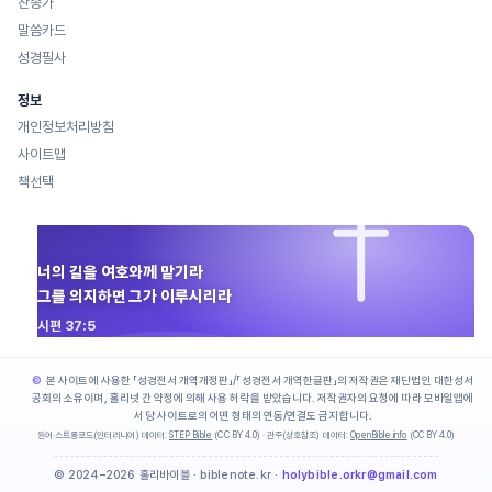
찬송가
말씀카드
성경필사
정보
개인정보처리방침
사이트맵
책선택
너의 길을 여호와께 맡기라
그를 의지하면 그가 이루시리라
시편 37:5
본 사이트에 사용한 「성경전서 개역개정판」/「성경전서 개역한글판」의 저작권은 재단법인 대한성서
공회의 소유이며, 홀리넷 간 약정에 의해 사용 허락을 받았습니다. 저작권자의 요청에 따라 모바일앱에
서 당 사이트로의 어떤 형태의 연동/연결도 금지합니다.
원어·스트롱코드(인터리니어) 데이터:
STEP Bible
(CC BY 4.0) · 관주(상호참조) 데이터:
OpenBible.info
(CC BY 4.0)
© 2024–2026 홀리바이블 · biblenote.kr ·
holybible.orkr@gmail.com