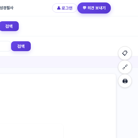
성경필사
👤 로그인
💬 의견 보내기
검색
검색
📋
🔗
🖨️