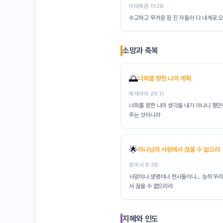
마태복음 11:28
수고하고 무거운 짐 진 자들아 다 내게로 
소망과 축복
🌅
너희를 향한 나의 계획
예레미야 29:11
너희를 향한 나의 생각을 내가 아나니 평
주는 것이니라
🌟
하나님의 사랑에서 끊을 수 없으리
로마서 8:38
사망이나 생명이나 천사들이나... 능히 우
서 끊을 수 없으리라
지혜와 인도