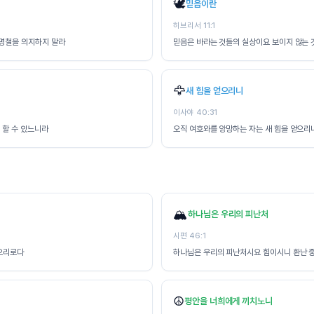
🕊️
믿음이란
히브리서 11:1
 명철을 의지하지 말라
믿음은 바라는 것들의 실상이요 보이지 않는 
🦅
새 힘을 얻으리니
이사야 40:31
 할 수 있느니라
오직 여호와를 앙망하는 자는 새 힘을 얻으리니
🏔️
하나님은 우리의 피난처
시편 46:1
으리로다
하나님은 우리의 피난처시요 힘이시니 환난 중
☮️
평안을 너희에게 끼치노니