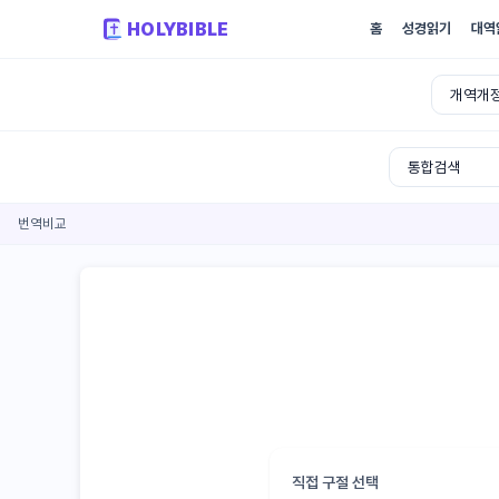
HOLYBIBLE
홈
성경읽기
대역
성경 구절비교 - 개역개정 개역한글 NIV K
번역비교
직접 구절 선택