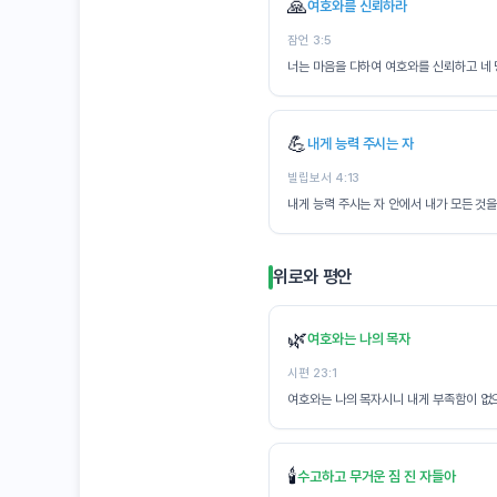
🙏
여호와를 신뢰하라
잠언 3:5
너는 마음을 다하여 여호와를 신뢰하고 네
💪
내게 능력 주시는 자
빌립보서 4:13
내게 능력 주시는 자 안에서 내가 모든 것을
위로와 평안
🌿
여호와는 나의 목자
시편 23:1
여호와는 나의 목자시니 내게 부족함이 없
🕯️
수고하고 무거운 짐 진 자들아