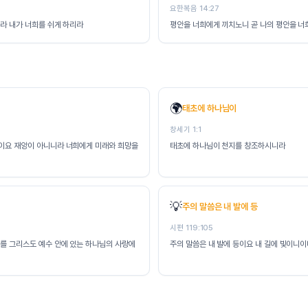
요한복음 14:27
오라 내가 너희를 쉬게 하리라
평안을 너희에게 끼치노니 곧 나의 평안을 너희
🌍
태초에 하나님이
창세기 1:1
안이요 재앙이 아니니라 너희에게 미래와 희망을
태초에 하나님이 천지를 창조하시니라
💡
주의 말씀은 내 발에 등
시편 119:105
리를 그리스도 예수 안에 있는 하나님의 사랑에
주의 말씀은 내 발에 등이요 내 길에 빛이니