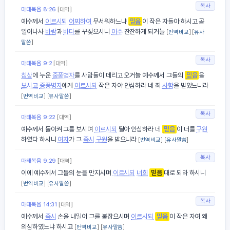
복사
마태복음 8:26
[대역]
예수께서
이르시되
어찌하여
무서워하느냐
믿음
이 작은 자들아 하시고 곧
일어나사
바람
과
바다
를 꾸짖으시니
아주
잔잔하게 되거늘
[
번역비교
] [
유사
말씀
]
복사
마태복음 9:2
[대역]
침상
에 누운
중풍병자
를 사람들이 데리고 오거늘 예수께서 그들의
믿음
을
보시고
중풍병자
에게
이르시되
작은 자야 안심하라 네 죄
사함
을 받았느니라
[
번역비교
] [
유사말씀
]
복사
마태복음 9:22
[대역]
예수께서 돌이켜 그를 보시며
이르시되
딸아 안심하라 네
믿음
이 너를
구원
하였다 하시니
여자
가 그
즉시
구원
을 받으니라
[
번역비교
] [
유사말씀
]
복사
마태복음 9:29
[대역]
이에 예수께서 그들의 눈을 만지시며
이르시되
너희
믿음
대로 되라 하시니
[
번역비교
] [
유사말씀
]
복사
마태복음 14:31
[대역]
예수께서
즉시
손을 내밀어 그를 붙잡으시며
이르시되
믿음
이 작은 자여 왜
의심하였느냐 하시고
[
번역비교
] [
유사말씀
]