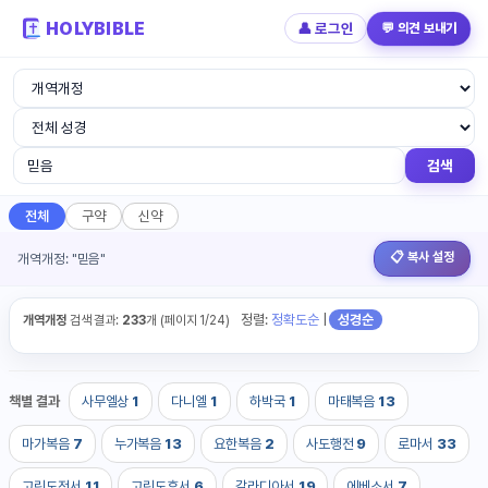
HOLYBIBLE
👤 로그인
💬 의견 보내기
성경검색 통합검색 - 성경구절 성경사전 찬
검색
전체
구약
신약
📋 복사 설정
개역개정: "믿음"
정렬:
정확도순
|
성경순
개역개정
검색 결과:
233
개 (페이지 1/24)
책별 결과
사무엘상
1
다니엘
1
하박국
1
마태복음
13
마가복음
7
누가복음
13
요한복음
2
사도행전
9
로마서
33
고린도전서
11
고린도후서
6
갈라디아서
19
에베소서
7