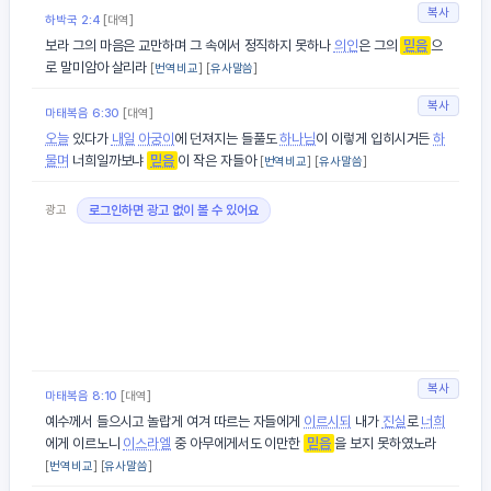
복사
하박국 2:4
[대역]
보라 그의 마음은 교만하며 그 속에서 정직하지 못하나
의인
은 그의
믿음
으
로 말미암아 살리라
[
번역비교
] [
유사말씀
]
복사
마태복음 6:30
[대역]
오늘
있다가
내일
아궁이
에 던져지는 들풀도
하나님
이 이렇게 입히시거든
하
물며
너희일까보냐
믿음
이 작은 자들아
[
번역비교
] [
유사말씀
]
광고
로그인하면 광고 없이 볼 수 있어요
복사
마태복음 8:10
[대역]
예수께서 들으시고 놀랍게 여겨 따르는 자들에게
이르시되
내가
진실
로
너희
에게 이르노니
이스라엘
중 아무에게서도 이만한
믿음
을 보지 못하였노라
[
번역비교
] [
유사말씀
]