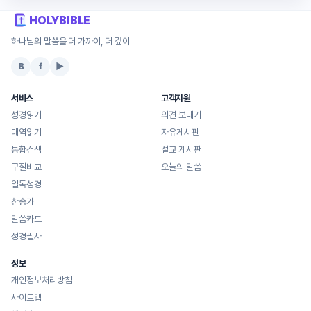
HOLYBIBLE
하나님의 말씀을 더 가까이, 더 깊이
B
f
▶
서비스
고객지원
성경읽기
의견 보내기
대역읽기
자유게시판
통합검색
설교 게시판
구절비교
오늘의 말씀
일독성경
찬송가
말씀카드
성경필사
정보
개인정보처리방침
사이트맵