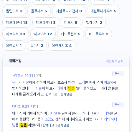
빌립보서
3
골로새서
5
데살로니가전서
8
데살로니가후서
5
디모데전서
18
디모데후서
8
디도서
5
빌레몬서
2
히브리서
30
야고보서
12
베드로전서
5
베드로후서
2
요한일서
1
유다서
2
요한계시록
4
개역개정
대한성서공회
복사
사무엘상 14:33
[대역]
무리
가
사울
에게 전하여 이르되 보소서
백성
이
고기
를 피째 먹어
여호와
께
범죄하였나이다
사울
이 이르되
너희
가
믿음
없이 행하였도다 이제 큰 돌을
내게로 굴려 오라 하고
[
번역비교
] [
유사말씀
]
복사
다니엘 6:23
[대역]
왕이 심히 기뻐서 명하여
다니엘
을 굴에서 올리라 하매 그들이
다니엘
을 굴
에서 올린즉 그의 몸이
조금
도 상하지 아니하였으니 이는 그가
자기
의
하나
님
을
믿음
이었더라
[
번역비교
] [
유사말씀
]